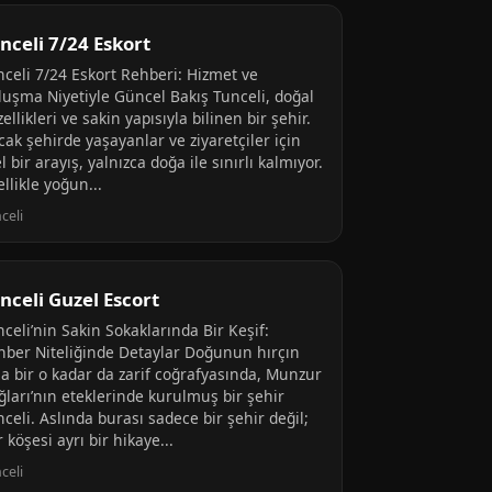
nceli 7/24 Eskort
nceli 7/24 Eskort Rehberi: Hizmet ve
luşma Niyetiyle Güncel Bakış Tunceli, doğal
ellikleri ve sakin yapısıyla bilinen bir şehir.
ak şehirde yaşayanlar ve ziyaretçiler için
l bir arayış, yalnızca doğa ile sınırlı kalmıyor.
llikle yoğun...
celi
nceli Guzel Escort
celi’nin Sakin Sokaklarında Bir Keşif:
hber Niteliğinde Detaylar Doğunun hırçın
a bir o kadar da zarif coğrafyasında, Munzur
ğları’nın eteklerinde kurulmuş bir şehir
celi. Aslında burası sadece bir şehir değil;
 köşesi ayrı bir hikaye...
celi