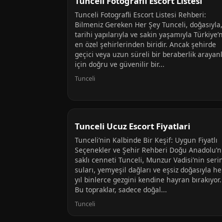
Tunceli Fotografli Escort Listesi
Tunceli Fotografli Escort Listesi Rehberi:
Bilmeniz Gereken Her Şey Tunceli, doğasıyla
tarihi yapılarıyla ve sakin yaşamıyla Türkiye’
en özel şehirlerinden biridir. Ancak şehirde
geçici veya uzun süreli bir beraberlik arayan
için doğru ve güvenilir bir...
Tunceli
Tunceli Ucuz Escort Fiyatlari
Tunceli’nin Kalbinde Bir Keşif: Uygun Fiyatlı
Seçenekler ve Şehir Rehberi Doğu Anadolu’
saklı cenneti Tunceli, Munzur Vadisi’nin seri
suları, yemyeşil dağları ve eşsiz doğasıyla he
yıl binlerce gezgini kendine hayran bırakıyor.
Bu topraklar, sadece doğal...
Tunceli