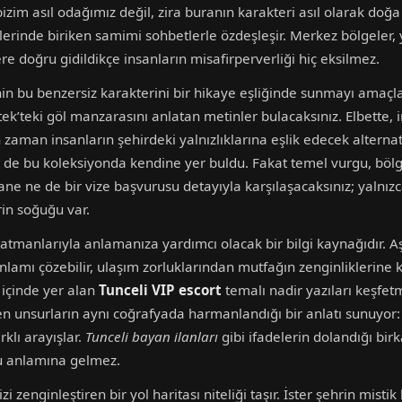
bizim asıl odağımız değil, zira buranın karakteri asıl olarak doğ
erinde biriken samimi sohbetlerle özdeşleşir. Merkez bölgeler, y
re doğru gidildikçe insanların misafirperverliği hiç eksilmez.
in bu benzersiz karakterini bir hikaye eşliğinde sunmayı amaçlar
k’teki göl manzarasını anlatan metinler bulacaksınız. Elbette, 
n zaman insanların şehirdeki yalnızlıklarına eşlik edecek alterna
er de bu koleksiyonda kendine yer buldu. Fakat temel vurgu, böl
e ne de bir vize başvurusu detayıyla karşılaşacaksınız; yalnızc
rin soğuğu var.
atmanlarıyla anlamanıza yardımcı olacak bir bilgi kaynağıdır. 
n anlamı çözebilir, ulaşım zorluklarından mutfağın zenginliklerine
 içinde yer alan
Tunceli VIP escort
temalı nadir yazıları keşfet
ünen unsurların aynı coğrafyada harmanlandığı bir anlatı sunuyor:
klı arayışlar.
Tunceli bayan ilanları
gibi ifadelerin dolandığı bir
u anlamına gelmez.
i zenginleştiren bir yol haritası niteliği taşır. İster şehrin misti