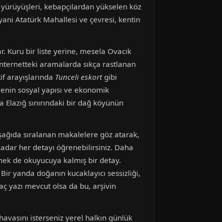
a yürüyüşleri, kebapçılardan yükselen köz
ani Atatürk Mahallesi ve çevresi, kentin
. Kuru bir liste yerine, mesela Ovacık
internetteki aramalarda sıkça rastlanan
tif arayışlarında
Tunceli eskort
gibi
genin sosyal yapısı ve ekonomik
a Elazığ sınırındaki bir dağ köyünün
Aşağıda sıralanan makalelere göz atarak,
 kadar her detayı öğrenebilirsiniz. Daha
mek de okuyucuya kalmış bir detay.
 Bir yanda doğanın kucaklayıcı sessizliği,
kaç yazı mevcut olsa da bu, arşivin
k havasını isterseniz yerel halkın günlük