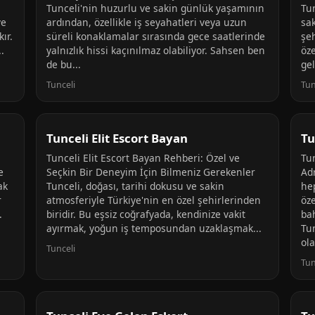
Tunceli'nin huzurlu ve sakin günlük yaşamının
Tun
ve
ardından, özellikle iş seyahatleri veya uzun
sak
ır.
süreli konaklamalar sırasında gece saatlerinde
şeh
.
yalnızlık hissi kaçınılmaz olabiliyor. Sahsen ben
öze
de bu...
gel
Tunceli
Tun
Tunceli Elit Escort Bayan
Tu
Tunceli Elit Escort Bayan Rehberi: Özel ve
Tu
e
Seçkin Bir Deneyim İçin Bilmeniz Gerekenler
Ad
ak
Tunceli, doğası, tarihi dokusu ve sakin
he
r
atmosferiyle Türkiye'nin en özel şehirlerinden
öz
.
biridir. Bu eşsiz coğrafyada, kendinize vakit
bah
ayırmak, yoğun iş temposundan uzaklaşmak...
Tu
ola
Tunceli
Tun