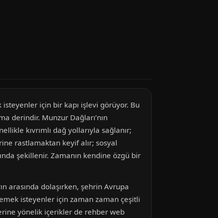
steyenler için bir kapı işlevi görüyor. Bu
 ama derindir. Munzur Dağları’nın
llikle kıvrımlı dağ yollarıyla sağlanır;
rine rastlamaktan keyif alır; sosyal
ında şekillenir. Zamanın kendine özgü bir
rın arasında dolaşırken, şehrin Avrupa
lemek isteyenler için zaman zaman çeşitli
rine yönelik içerikler de rehber web