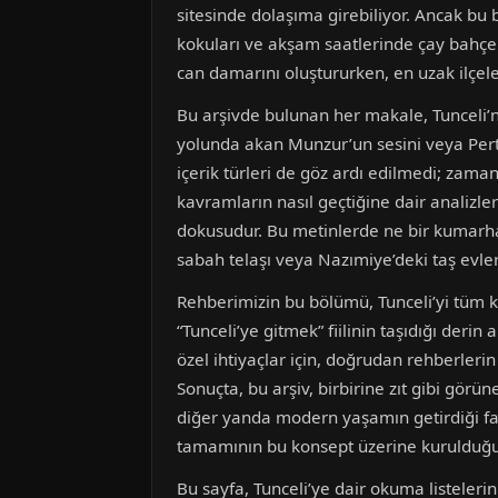
sitesinde dolaşıma girebiliyor. Ancak bu 
kokuları ve akşam saatlerinde çay bahçel
can damarını oluştururken, en uzak ilçele
Bu arşivde bulunan her makale, Tunceli’n
yolunda akan Munzur’un sesini veya Perte
içerik türleri de göz ardı edilmedi; zama
kavramların nasıl geçtiğine dair analizl
dokusudur. Bu metinlerde ne bir kumarhan
sabah telaşı veya Nazımiye’deki taş evle
Rehberimizin bu bölümü, Tunceli’yi tüm k
“Tunceli’ye gitmek” fiilinin taşıdığı deri
özel ihtiyaçlar için, doğrudan rehberlerin
Sonuçta, bu arşiv, birbirine zıt gibi gör
diğer yanda modern yaşamın getirdiği far
tamamının bu konsept üzerine kurulduğ
Bu sayfa, Tunceli’ye dair okuma listeleriniz