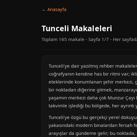
← Anasayfa
Tunceli Makaleleri
Toplam 165 makale - Sayfa 1/7 - Her sayfa
Tunceli’ye dair yazılmış rehber makaleler
coğrafyanın kendine has bir ritmi var; ik
eteklerinde konumlanan şehir merkezi, gün
bir noktadan diğerine gitmek, manzarayı so
yaşamın merkezi daha çok Munzur Çayı kıy
takvimle işlediği bu bölgede, her ayrıntı 
Tunceli’ye özgü bu gerçekçi yerel dokuyu 
yakasındaki modern binalardan fersah fer
arayışlar da gündeme gelir; bu noktada, 