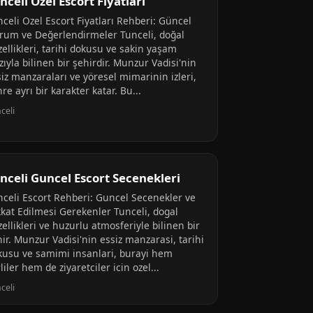
nceli Ozel Escort Fiyatlari
celi Ozel Escort Fiyatları Rehberi: Güncel
rum ve Değerlendirmeler Tunceli, doğal
ellikleri, tarihi dokusu ve sakin yaşam
zıyla bilinen bir şehirdir. Munzur Vadisi'nin
iz manzaraları ve yöresel mimarinin izleri,
re ayrı bir karakter katar. Bu...
celi
nceli Guncel Escort Secenekleri
nceli Escort Rehberi: Guncel Secenekler ve
kkat Edilmesi Gerekenler Tunceli, dogal
ellikleri ve huzurlu atmosferiyle bilinen bir
ir. Munzur Vadisi'nin essiz manzarasi, tarihi
kusu ve samimi insanlari, burayi hem
liler hem de ziyaretciler icin ozel...
celi