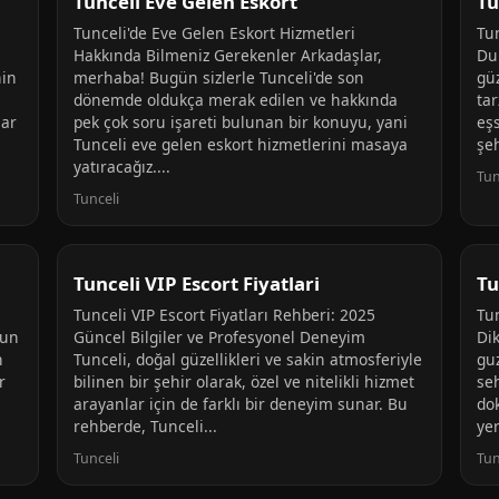
Tunceli Eve Gelen Eskort
Tu
Tunceli'de Eve Gelen Eskort Hizmetleri
Tun
,
Hakkında Bilmeniz Gerekenler Arkadaşlar,
Du
nin
merhaba! Bugün sizlerle Tunceli'de son
güz
dönemde oldukça merak edilen ve hakkında
tar
lar
pek çok soru işareti bulunan bir konuyu, yani
eşs
Tunceli eve gelen eskort hizmetlerini masaya
şeh
yatıracağız....
Tun
Tunceli
Tunceli VIP Escort Fiyatlari
Tu
Tunceli VIP Escort Fiyatları Rehberi: 2025
Tu
nun
Güncel Bilgiler ve Profesyonel Deneyim
Di
n
Tunceli, doğal güzellikleri ve sakin atmosferiyle
guz
r
bilinen bir şehir olarak, özel ve nitelikli hizmet
seh
arayanlar için de farklı bir deneyim sunar. Bu
do
rehberde, Tunceli...
yer
Tunceli
Tun