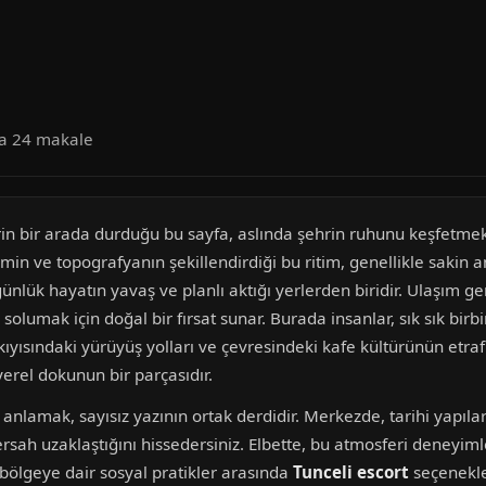
da 24 makale
in bir arada durduğu bu sayfa, aslında şehrin ruhunu keşfetmek i
limin ve topografyanın şekillendirdiği bu ritim, genellikle sakin
lük hayatın yavaş ve planlı aktığı yerlerden biridir. Ulaşım gene
lumak için doğal bir fırsat sunar. Burada insanlar, sık sık birbi
ısındaki yürüyüş yolları ve çevresindeki kafe kültürünün etraf
yerel dokunun bir parçasıdır.
anlamak, sayısız yazının ortak derdidir. Merkezde, tarihi yapıla
sah uzaklaştığını hissedersiniz. Elbette, bu atmosferi deneyim
bölgeye dair sosyal pratikler arasında
Tunceli escort
seçenekle