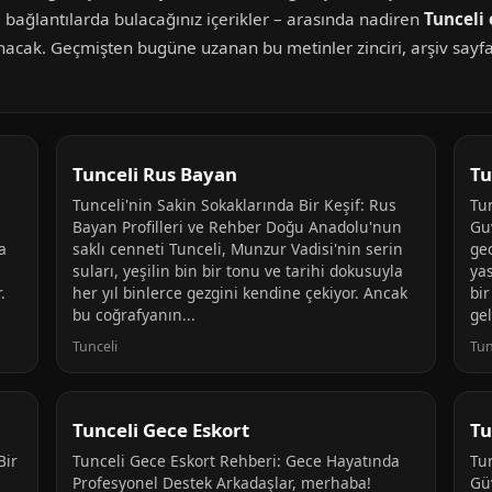
bağlantılarda bulacağınız içerikler – arasında nadiren
Tunceli 
unacak. Geçmişten bugüne uzanan bu metinler zinciri, arşiv sayf
Tunceli Rus Bayan
Tu
Tunceli'nin Sakin Sokaklarında Bir Keşif: Rus
Tu
Bayan Profilleri ve Rehber Doğu Anadolu'nun
Gu
a
saklı cenneti Tunceli, Munzur Vadisi'nin serin
ge
suları, yeşilin bin bir tonu ve tarihi dokusuyla
ya
.
her yıl binlerce gezgini kendine çekiyor. Ancak
bir
bu coğrafyanın...
gel
Tunceli
Tun
Tunceli Gece Eskort
Tu
Bir
Tunceli Gece Eskort Rehberi: Gece Hayatında
Tu
Profesyonel Destek Arkadaşlar, merhaba!
Gü