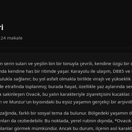
i
a 24 makale
in serin suları ve yeşilin bin bir tonuyla çevrili, kendine özgü b
ında kendine has bir ritimde yaşar. Karayolu ile ulaşım, D885 ve
ukla sağlanır; bu yol asfalt olmakla birlikte virajlı ve yükseklik 
 etrafında toplanmış; burada hayat, özellikle yaz aylarında ser
akinleşen Ovacık, bu yalın karakteriyle ziyaretçisini kucaklar.
ı ve Munzur'un kıyısındaki bu eşsiz yaşamın gerçekçi bir arşividi
n uzağında, farklı bir sosyal tema da bulunur. Bölgedeki yaşam
anları da cezbedebilir. Bu noktada, yerel rutinin dışında, *Ovac
i ilanlar görmek mümkündür. Ancak bu durum, ilçenin asıl karakte