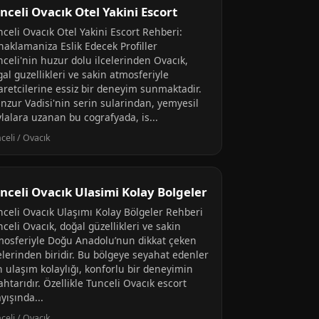
nceli Ovacık Otel Yakini Escort
nceli Ovacık Otel Yakini Escort Rehberi:
naklamaniza Eslik Edecek Profiller
nceli'nin huzur dolu ilcelerinden Ovacık,
al guzellikleri ve sakin atmosferiyle
yaretcilerine essiz bir deneyim sunmaktadir.
nzur Vadisi'nin serin sularindan, yemyesil
lalara uzanan bu cografyada, is...
celi / Ovacık
nceli Ovacık Ulasimi Kolay Bolgeler
nceli Ovacık Ulaşımı Kolay Bölgeler Rehberi
celi Ovacık, doğal güzellikleri ve sakin
mosferiyle Doğu Anadolu’nun dikkat çeken
elerinden biridir. Bu bölgeye seyahat edenler
n ulaşım kolaylığı, konforlu bir deneyimin
htarıdır. Özellikle Tunceli Ovacık escort
yışında...
celi / Ovacık