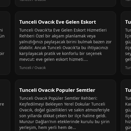
Tunceli Ovacık Eve Gelen Eskort
Tu
mi
Tunceli Ovacık'ta Eve Gelen Eskort Hizmetleri
Tun
gün
Rehberi Özel bir akşam planlamak veya
İçi
yalnızlığınızı paylaşacak birini bulmak bazen zor
güz
olabilir. Ancak Tunceli Ovacık'ta bu ihtiyacınızı
ilç
bir
karşılayacak pratik ve konforlu bir seçenek
se
mevcut: eve gelen eskort hizmeti....
ge
Tunceli / Ovacık
Tun
Tunceli Ovacık Populer Semtler
Tu
Tunceli Ovacık Popüler Semtler Rehberi:
Tun
ere
Keşfedilmeyi Bekleyen Yerel Dokular Tunceli
Ka
Ovacık, doğal güzellikleri ve sakin atmosferiyle
güz
son yıllarda dikkat çeken bir ilçe haline geldi.
il
Munzur Dağları’nın eteklerinde kurulu bu şirin
hi
yerleşim, hem yerli hem de...
güv