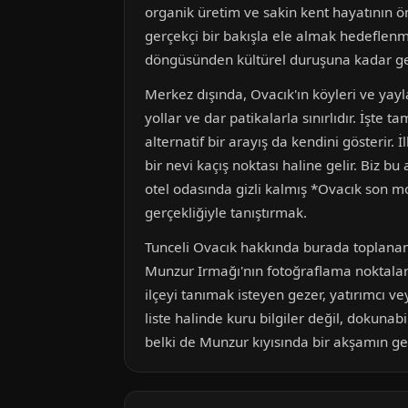
organik üretim ve sakin kent hayatının 
gerçekçi bir bakışla ele almak hedeflenm
döngüsünden kültürel duruşuna kadar geni
Merkez dışında, Ovacık'ın köyleri ve yay
yollar ve dar patikalarla sınırlıdır. İşte
alternatif bir arayış da kendini gösterir
bir nevi kaçış noktası haline gelir. Biz bu
otel odasında gizli kalmış *Ovacık son m
gerçekliğiyle tanıştırmak.
Tunceli Ovacık hakkında burada toplanan 
Munzur Irmağı'nın fotoğraflama noktaları
ilçeyi tanımak isteyen gezer, yatırımcı v
liste halinde kuru bilgiler değil, dokunab
belki de Munzur kıyısında bir akşamın ger