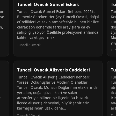
Tunceli Ovacık Guncel Eskort
Tu
kin
Tunceli Ovacık Güncel Eskort Rehberi: 2025’te
Tu
 ve
Bilmeniz Gereken Her Şey Tunceli Ovacık, doğal
Ko
güzellikleri ve sakin atmosferiyle bilinen bir ilçe
Tu
n,
olarak son dönemde farklı arayışlara da ev
dog
sahipliği yapıyor. Özellikle profesyonel anlamda
zi
kaliteli vakit geçirmek...
Mu
yay
Tunceli / Ovacık
Tun
Tunceli Ovacık Alisveris Caddeleri
Tu
Tunceli Ovacık Alışveriş Caddeleri Rehberi:
Tu
Yöresel Dokunuşlar ve Modern Olanaklar
Tun
Tunceli Ovacık, Munzur Dağları'nın eteklerinde
at
yer alan, doğal güzellikleri ve sakin
ilç
e
atmosferiyle bilinen bir ilçedir. Bu huzurlu
içi
ilçede alışveriş deneyimi, büyük şehirlerin
ana
karmaşasından uzak, daha...
ara
Tunceli / Ovacık
Tun