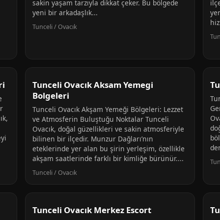
sakin yaşam tarzıyla dikkat çeker. Bu bölgede
ilç
yeni bir arkadaşlık...
yer
hiz
Tunceli / Ovacık
Tun
ri
Tunceli Ovacık Aksam Yemegi
Tu
Bolgeleri
e
Tu
r
Ge
Tunceli Ovacık Akşam Yemeği Bölgeleri: Lezzet
ık,
Ova
ve Atmosferin Buluştuğu Noktalar Tunceli
doğ
Ovacık, doğal güzellikleri ve sakin atmosferiyle
yi
böl
bilinen bir ilçedir. Munzur Dağları’nın
de
eteklerinde yer alan bu şirin yerleşim, özellikle
akşam saatlerinde farklı bir kimliğe bürünür....
Tun
Tunceli / Ovacık
Tunceli Ovacık Merkez Escort
Tu