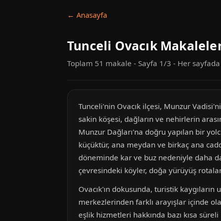
← Anasayfa
Tunceli Ovacık Makaleler
Toplam 51 makale - Sayfa 1/3 - Her sayfad
Tunceli'nin Ovacık ilçesi, Munzur Vadisi'n
sakin köşesi, dağların ve nehirlerin aras
Munzur Dağları'na doğru yapılan bir yolcul
küçüktür, ana meydan ve birkaç ana cadde
döneminde kar ve buz nedeniyle daha da s
çevresindeki köyler, doğa yürüyüş rotalar
Ovacık'ın dokusunda, turistik kaygıları
merkezlerinden farklı arayışlar içinde ol
eşlik hizmetleri hakkında bazı kısa sürel