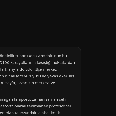
ir dinginlik sunar. Doğu Anadolu'nun bu
 D100 karayollarının kesiştiği noktalardan
farklarıyla doludur. İlçe merkezi
in bir akşam yürüyüşü ile yavaş akar. Kış
 Bu sayfa, Ovacık'ın merkezi ve
r.
ın durağan temposu, zaman zaman şehir
ık escort* olarak tanımlanan profesyonel
ri olan Munzur'daki alabalıkçılık,