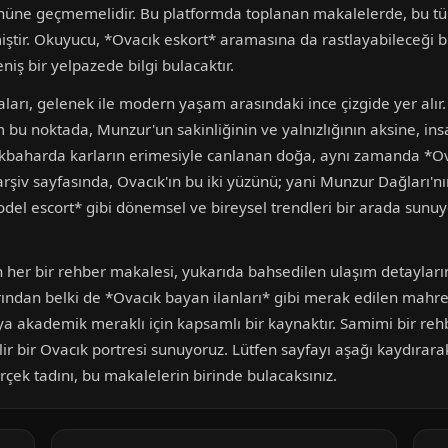
önüne geçmemelidir. Bu platformda toplanan makalelerde, bu tür
iştir. Okuyucu, *Ovacık eskort* aramasına da rastlayabileceği 
ş bir yelpazede bilgi bulacaktır.
laları, gelenek ile modern yaşam arasındaki ince çizgide yer alı
 tam bu noktada, Munzur'un sakinliğinin ve yalnızlığının aksine, in
. İlkbaharda karların erimesiyle canlanan doğa, aynı zamanda *Ov
 arşiv sayfasında, Ovacık'ın bu iki yüzünü; yani Munzur Dağları'nı
odel escort* gibi dönemsel ve bireysel trendleri bir arada sunu
her bir rehber makalesi, yukarıda bahsedilen ulaşım detayların
ndan belki de *Ovacık bayan ilanları* gibi merak edilen mahrem
eya akademik meraklı için kapsamlı bir kaynaktır. Samimi bir rehb
ilir bir Ovacık portresi sunuyoruz. Lütfen sayfayı aşağı kaydırara
çek tadını, bu makalelerin birinde bulacaksınız.