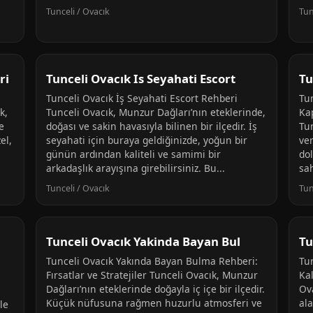
Tunceli / Ovacık
Tun
ri
Tunceli Ovacık Is Seyahati Escort
Tu
n
Tunceli Ovacık İş Seyahati Escort Rehberi
Tun
k,
Tunceli Ovacık, Munzur Dağları’nın eteklerinde,
Ka
e
doğası ve sakin havasıyla bilinen bir ilçedir. İş
Tun
el,
seyahati için buraya geldiğinizde, yoğun bir
ve
günün ardından kaliteli ve samimi bir
dol
arkadaşlık arayışına girebilirsiniz. Bu...
sah
Tunceli / Ovacık
Tun
Tunceli Ovacık Yakinda Bayan Bul
Tu
Tunceli Ovacık Yakında Bayan Bulma Rehberi:
Tu
Fırsatlar ve Stratejiler Tunceli Ovacık, Munzur
Ka
Dağları’nın eteklerinde doğayla iç içe bir ilçedir.
Ov
Küçük nüfusuna rağmen huzurlu atmosferi ve
ala
le