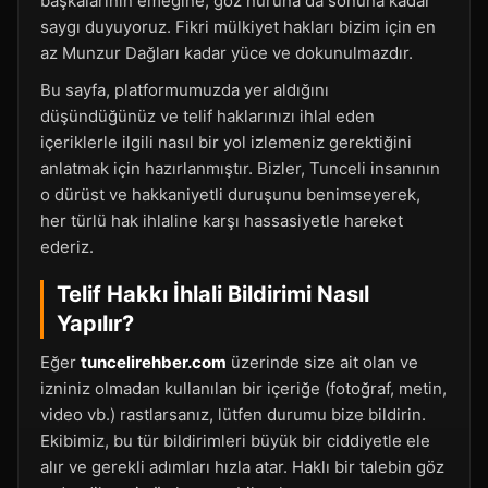
başkalarının emeğine, göz nuruna da sonuna kadar
saygı duyuyoruz. Fikri mülkiyet hakları bizim için en
az Munzur Dağları kadar yüce ve dokunulmazdır.
Bu sayfa, platformumuzda yer aldığını
düşündüğünüz ve telif haklarınızı ihlal eden
içeriklerle ilgili nasıl bir yol izlemeniz gerektiğini
anlatmak için hazırlanmıştır. Bizler, Tunceli insanının
o dürüst ve hakkaniyetli duruşunu benimseyerek,
her türlü hak ihlaline karşı hassasiyetle hareket
ederiz.
Telif Hakkı İhlali Bildirimi Nasıl
Yapılır?
Eğer
tuncelirehber.com
üzerinde size ait olan ve
izniniz olmadan kullanılan bir içeriğe (fotoğraf, metin,
video vb.) rastlarsanız, lütfen durumu bize bildirin.
Ekibimiz, bu tür bildirimleri büyük bir ciddiyetle ele
alır ve gerekli adımları hızla atar. Haklı bir talebin göz