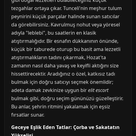
gibi doğal lezzetleri bulabileceğiniz küçük
tezgahlar ortaya çıkar. Tunceli'nin meşhur tulum
peynirini küçük parçalar halinde sunan satıcılar
da görebilirsiniz. Kavrulmuş nohut veya yöresel
adıyla "leblebi", bu saatlerin en klasik
atıştırmalığıdır. Bir esnafın dükkanının önünde,
küçük bir taburede oturup bu basit ama lezzetli
atıştırmalıkların tadını çıkarmak, Hozat'ta
zamanın nasıl daha yavaş ve keyifli aktığını size
hissettirecektir. Aradığınız o özel, katkısız tadı
bulmak için doğru satıcıyı seçmek önemlidir;
adeta damak zevkinize uygun bir
elit escort
bulmak gibi, doğru seçim gününüzü güzelleştirir.
Bu anlar, şehrin ritmini yakalamak için eşsiz
fırsatlar sunar.
Geceye Eşlik Eden Tatlar: Çorba ve Sakatatın
Yükselişi