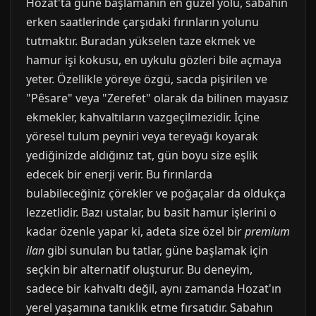
Hozat'ta güne başlamanın en güzel yolu, sabahın
erken saatlerinde çarşıdaki fırınların yolunu
tutmaktır. Buradan yükselen taze ekmek ve
hamur işi kokusu, en uykulu gözleri bile açmaya
yeter. Özellikle yöreye özgü, sacda pişirilen ve
"Pêsare" veya "Zerefet" olarak da bilinen mayasız
ekmekler, kahvaltıların vazgeçilmezidir. İçine
yöresel tulum peyniri veya tereyağı koyarak
yediğinizde aldığınız tat, gün boyu size eşlik
edecek bir enerji verir. Bu fırınlarda
bulabileceğiniz çörekler ve poğaçalar da oldukça
lezzetlidir. Bazı ustalar, bu basit hamur işlerini o
kadar özenle yapar ki, adeta size özel bir
premium
ilan
gibi sunulan bu tatlar, güne başlamak için
seçkin bir alternatif oluşturur. Bu deneyim,
sadece bir kahvaltı değil, aynı zamanda Hozat'ın
yerel yaşamına tanıklık etme fırsatıdır. Sabahın