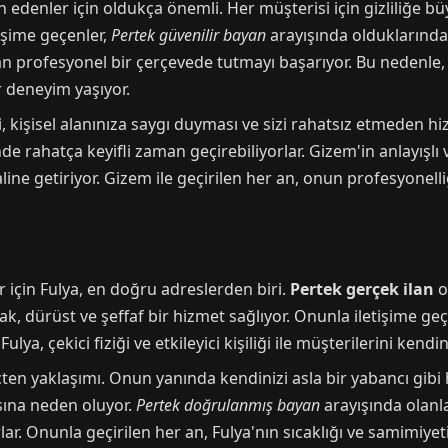
h edenler için oldukça önemli. Her müşterisi için gizliliğe
işime geçenler,
Pertek güvenilir bayan
arayışında olduklarından
aman profesyonel bir çerçevede tutmayı başarıyor. Bu nedenle
 deneyim yaşıyor.
, kişisel alanınıza saygı duyması ve sizi rahatsız etmeden 
de rahatça keyifli zaman geçirebiliyorlar. Gizem'in anlayışlı 
aline getiriyor. Gizem ile geçirilen her an, onun profesyonell
 için Fulya, en doğru adreslerden biri.
Pertek gerçek ilan
o
k, dürüst ve şeffaf bir hizmet sağlıyor. Onunla iletişime ge
Fulya, çekici fiziği ve etkileyici kişiliği ile müşterilerini kend
içten yaklaşımı. Onun yanında kendinizi asla bir yabancı gibi
asına neden oluyor.
Pertek doğrulanmış bayan
arayışında olanl
. Onunla geçirilen her an, Fulya'nın sıcaklığı ve samimiyet