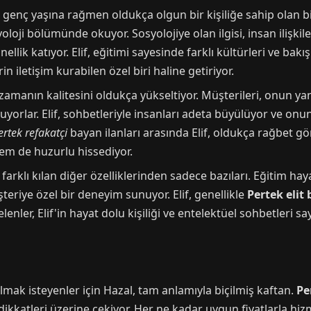
, genç yaşına rağmen oldukça olgun bir kişiliğe sahip olan b
loji bölümünde okuyor. Sosyolojiye olan ilgisi, insan ilişki
ellik katıyor. Elif, eğitimi sayesinde farklı kültürleri ve bakı
n iletişim kurabilen özel biri haline getiriyor.
n zamanın kalitesini oldukça yükseltiyor. Müşterileri, onun ya
orlar. Elif, sohbetleriyle insanları adeta büyülüyor ve onun
ertek refakatçi
bayan ilanları arasında Elif, oldukça rağbet gör
hem de huzurlu hissediyor.
'i farklı kılan diğer özelliklerinden sadece bazıları. Eğitim hay
eriye özel bir deneyim sunuyor. Elif, genellikle
Pertek elit
lenler, Elif'in hayat dolu kişiliği ve entelektüel sohbetleri 
lmak isteyenler için Hazal, tam anlamıyla biçilmiş kaftan.
Pe
 dikkatleri üzerine çekiyor. Her ne kadar uygun fiyatlarla hi