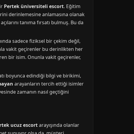
ir
Pertek üniversiteli escort
. Eğitim
lerini derinlemesine anlamasına olanak
ş açılarını tanıma fırsatı bulmuş. Bu da
nında sadece fiziksel bir çekim değil,
la vakit geçirenler bu derinlikten her
en bir isim. Onunla vakit geçirenler,
atı boyunca edindiği bilgi ve birikimi,
 bayan
arayanların tercih ettiği isimler
sayesinde zamanın nasıl geçtiğini
rtek ucuz escort
arayışında olanlar
zmet sunuyor olsa da, müşteri