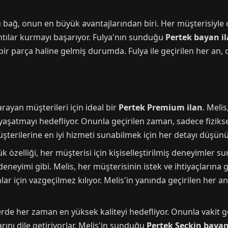
 bağ, onun en büyük avantajlarından biri. Her müşterisiyle o
antılar kurmayı başarıyor. Fulya'nın sunduğu
Pertek bayan il
 bir parça haline gelmiş durumda. Fulya ile geçirilen her an,
arayan müşterileri için ideal bir
Pertek Premium ilan
. Melis
aşatmayı hedefliyor. Onunla geçirilen zaman, sadece fiziks
şterilerine en iyi hizmeti sunabilmek için her detayı düşünü
 özelliği, her müşterisi için kişiselleştirilmiş deneyimler 
eyimi gibi. Melis, her müşterisinin istek ve ihtiyaçlarına g
lar için vazgeçilmez kılıyor. Melis'in yanında geçirilen her a
de her zaman en yüksek kaliteyi hedefliyor. Onunla vakit ge
ını dile getiriyorlar. Melis'in sunduğu
Pertek Seçkin baya