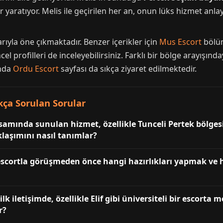
r yaratıyor. Melis ile geçirilen her an, onun lüks hizmet anla
rıyla öne çıkmaktadır. Benzer içerikler için
Mus Escort
bölüm
l profilleri de inceleyebilirsiniz. Farklı bir bölge arayışınd
ında
Ordu Escort
sayfası da sıkça ziyaret edilmektedir.
kça Sorulan Sorular
samında sunulan hizmet, özellikle Tunceli Pertek bölges
klaşımını nasıl tanımlar?
i escortla görüşmeden önce hangi hazırlıkları yapmak ve
ilk iletişimde, özellikle Elif gibi üniversiteli bir escorta
r?