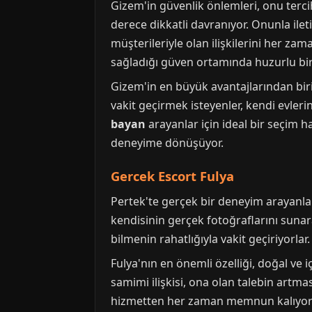
Gizem'in güvenlik önlemleri, onu terci
derece dikkatli davranıyor. Onunla ilet
müşterileriyle olan ilişkilerini her z
sağladığı güven ortamında huzurlu bir
Gizem'in en büyük avantajlarından biri
vakit geçirmek isteyenler, kendi evlerin
bayan
arayanlar için ideal bir seçim h
deneyime dönüşüyor.
Gercek Escort Fulya
Pertek'te gerçek bir deneyim arayanlar
kendisinin gerçek fotoğraflarını sunara
bilmenin rahatlığıyla vakit geçiriyorlar. 
Fulya'nın en önemli özelliği, doğal ve 
samimi ilişkisi, ona olan talebin artm
hizmetten her zaman memnun kalıyorlar