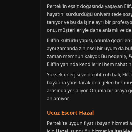
Pertek'in eşsiz doğasında yaşayan Elif
hayatını sürdürdüğü üniversitede sosyo
tanıyor ve bu da işine ayrı bir profesyon
onu, müşterileriyle daha anlamlı ve deri
Elif'in kültürlü yapısı, onunla geçirile
aynı zamanda zihinsel bir uyum da buluy
zaman memnun kalıyor. Bu nedenle,
P
Elif'in yanında kendilerini hem rahat 
Yüksek enerjisi ve pozitif ruh hali, Elif
hayatına yansıtarak ona gelen her müşt
arasında yer alıyor. Onunla bir araya ge
anlamıyor.
Ucuz Escort Hazal
Pertek'te uygun fiyatlı bayan hizmeti a
için Hazal, sunduğu hizmet kalitesiyle