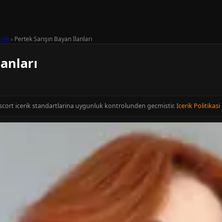
rtek
›
Pertek Sarışın Bayan İlanları
lanları
 Escort icerik standartlarina uygunluk kontrolunden gecmistir.
Icerik Politikasi