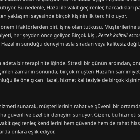
or. Bu nedenle, Hazal ile vakit geçirenler, harcadıkları paran
en yaklaşımı sayesinde birçok kişinin ilk tercihi oluyor.
 önemli faktörlerden biri, işine olan tutkusu. Müşterilerine
eti, her şeyden önce geliyor. Birçok kişi,
Pertek kaliteli escor
 Hazal'ın sunduğu deneyim asla sıradan veya kalitesiz değil. 
çin adeta bir terapi niteliğinde. Stresli bir günün ardından, 
irilen zamanın sonunda, birçok müşteri Hazal'ın samimiyetin
uğu ile öne çıkan Hazal, hizmet kalitesiyle de birçok kişini
izmeti sunarak, müşterilerinin rahat ve güvenli bir ortamda
daha güvenli ve özel bir deneyim sunuyor. Gizem, bu hizmeti 
akit geçirenler, kendilerini hem güvende hem de rahat hisse
arda onlara eşlik ediyor.