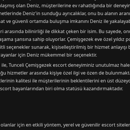
aşmış olan Deniz, müşterilerine ev rahatlığında bir deney
lerinde Deniz'in sunduğu ayrıcalıklar, onu bu alanın aranıla
at ve güvenli ortamda buluşma imkanını Deniz ile yakalayabi
 arasında bilinirliği ile dikkat çeken bir isim. Bu sayede, 
yaşama şansına sahip oluyorlar. Çemişgezek eve özel yıldız
itli seçenekler sunarak, kişiselleştirilmiş bir hizmet anlay
arayanlar için Deniz mükemmel bir seçenektir.
ile, Tunceli Çemişgezek escort deneyiminiz unutulmaz hale g
duğu hizmetler arasında kişiye özel ilgi ve özen de bulunmakt
erinin kalitesi ile müşterilerinin beklentilerini en üst düz
 escort bayanlarından biri olma statüsü kazandırmaktadır.
lanlar için en etkili yöntem, yerel ve güvenilir escort siteler