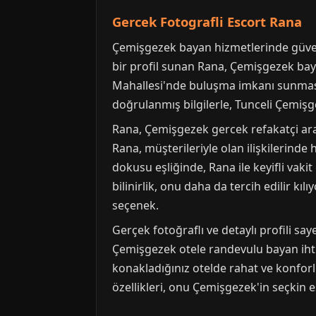
Gercek Fotografli Escort Rana
Çemişgezek bayan hizmetlerinde güvenili
bir profil sunan Rana, Çemişgezek bay
Mahallesi'nde buluşma imkanı sunması, 
doğrulanmış bilgilerle, Tunceli Çemiş
Rana, Çemişgezek gercek refakatçi arayı
Rana, müşterileriyle olan ilişkilerinde
dokusu eşliğinde, Rana ile keyifli vaki
bilinirlik, onu daha da tercih edilir kı
seçenek.
Gerçek fotoğraflı ve detaylı profili s
Çemişgezek otele randevulu bayan ihtiy
konakladığınız otelde rahat ve konforl
özellikleri, onu Çemişgezek'in seçkin 