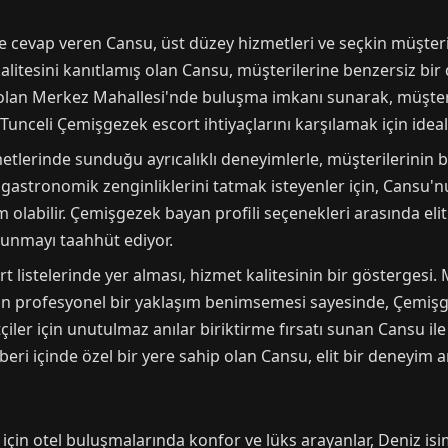
 cevap veren Cansu, üst düzey hizmetleri ve seçkin müşteri k
litesini kanıtlamış olan Cansu, müşterilerine benzersiz bir
 olan Merkez Mahallesi'nde buluşma imkanı sunarak, müşteri
Tunceli Çemişgezek escort ihtiyaçlarını karşılamak için ideal
tlerinde sunduğu ayrıcalıklı deneyimlerle, müşterilerinin b
n gastronomik zenginliklerini tatmak isteyenler için, Cansu'n
olabilir. Çemişgezek bayan profili seçenekleri arasında elit
sunmayı taahhüt ediyor.
 listelerinde yer alması, hizmet kalitesinin bir göstergesi
an profesyonel bir yaklaşım benimsemesi sayesinde, Çemiş
iler için unutulmaz anılar biriktirme fırsatı sunan Cansu il
eri içinde özel bir yere sahip olan Cansu, elit bir deneyim ar
çin otel buluşmalarında konfor ve lüks arayanlar, Deniz isimli