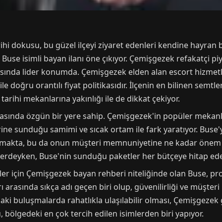
ihi dokusu, bu güzel ilçeyi ziyaret edenleri kendine hayran 
n Buse isimli bayan ilanı öne çıkıyor. Çemişgezek refakatçi p
tısında lider konumda. Çemişgezek elden alan escort hizmetl
e doğru orantılı fiyat politikasıdır. İlçenin en bilinen semtl
rihi mekanlarına yakınlığı ile de dikkat çekiyor.
asında özgün bir yere sahip. Çemişgezek'in popüler mekanla
ne sunduğu samimi ve sıcak ortam ile fark yaratıyor. Buse'
makta, bu da onun müşteri memnuniyetine ne kadar önem v
lerdeyken, Buse'nin sunduğu paketler her bütçeye hitap edebi
iler için Çemişgezek bayan rehberi niteliğinde olan Buse, pr
 arasında sıkça adı geçen biri olup, güvenilirliği ve müşteri i
aki buluşmalarda rahatlıkla ulaşılabilir olması, Çemişgezek
, bölgedeki en çok tercih edilen isimlerden biri yapıyor.