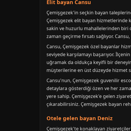
Elit bayan Cansu
Çemişgezek'in seçkin bayan taleplerine
Çemişgezek elit bayan hizmetlerinde ka
sakin ve huzurlu mahallelerinden biri
zaman geçirme fırsatı sağlıyor. Cansu, 
Cansu, Çemişgezek özel bayanlar hizme
seviyede karşılamayı başarıyor. İlçeni
uğramak da oldukça keyifli bir deneyim 
müşterilerine en üst düzeyde hizmet 
Cansu'nun, Çemişgezek guvenilir escort
detaylara gösterdiği özen ve her zam
yere sahip. Çemişgezek'e gelen ziyaretç
çıkarabilirsiniz. Çemişgezek bayan rehb
Otele gelen bayan Deniz
Çemişgezek'te konaklayan ziyaretçiler i