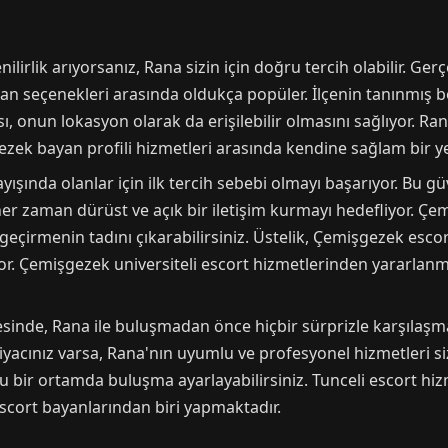
rlik arıyorsanız, Rana sizin için doğru tercih olabilir. Ger
an seçenekleri arasında oldukça popüler. İlçenin tanınmış b
onun lokasyon olarak da erişilebilir olmasını sağlıyor. Rana
gezek bayan profili hizmetleri arasında kendine sağlam bir
şında olanlar için ilk tercih sebebi olmayı başarıyor. Bu güv
 her zaman dürüst ve açık bir iletişim kurmayı hedefliyor. Çem
t geçirmenin tadını çıkarabilirsiniz. Üstelik, Çemişgezek es
lıyor. Çemişgezek universiteli escort hizmetlerinden yararlanm
ayesinde, Rana ile buluşmadan önce hiçbir sürprizle karşılaşm
acınız varsa, Rana'nın uyumlu ve profesyonel hizmetleri siz
u bir ortamda buluşma ayarlayabilirsiniz. Tunceli escort hi
escort bayanlarından biri yapmaktadır.