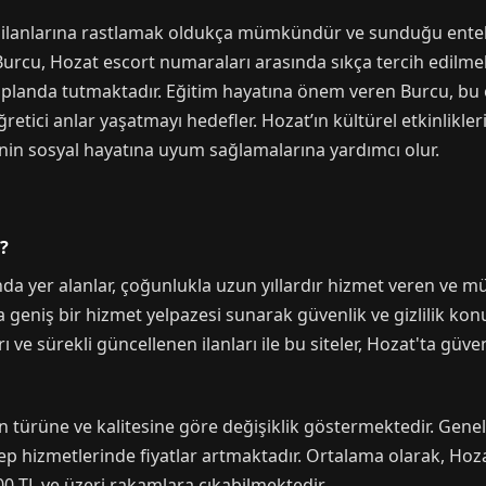
 ilanlarına rastlamak oldukça mümkündür ve sunduğu entele
 Burcu, Hozat escort numaraları arasında sıkça tercih edilmekt
anda tutmaktadır. Eğitim hayatına önem veren Burcu, bu öz
tici anlar yaşatmayı hedefler. Hozat’ın kültürel etkinlikleri 
nin sosyal hayatına uyum sağlamalarına yardımcı olur.
i?
ında yer alanlar, çoğunlukla uzun yıllardır hizmet veren ve m
rına geniş bir hizmet yelpazesi sunarak güvenlik ve gizlilik
ve sürekli güncellenen ilanları ile bu siteler, Hozat'ta güven
in türüne ve kalitesine göre değişiklik göstermektedir. Gene
lep hizmetlerinde fiyatlar artmaktadır. Ortalama olarak, Hoz
 TL ve üzeri rakamlara çıkabilmektedir.