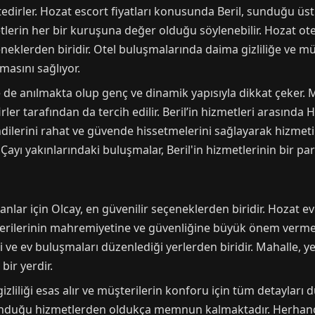
tedirler. Hozat escort fiyatları konusunda Beril, sunduğu ü
tlerin her bir kuruşuna değer olduğu söylenebilir. Hozat ot
seçeneklerden biridir. Otel buluşmalarında daima gizliliğe ve
masını sağlıyor.
 de anılmakta olup genç ve dinamik yapısıyla dikkat çeker.
ler tarafından da tercih edilir. Beril’in hizmetleri arasında
lerini rahat ve güvende hissetmelerini sağlayarak hizmetin k
ayı yakınlarındaki buluşmalar, Beril'in hizmetlerinin bir parç
anlar için Olcay, en güvenilir seçeneklerden biridir. Hozat 
terilerinin mahremiyetine ve güvenliğine büyük önem verme
iği ve ev buluşmaları düzenlediği yerlerden biridir. Mahalle, y
bir yerdir.
zliliği esas alır ve müşterilerin konforu için tüm detayları 
 sunduğu hizmetlerden oldukça memnun kalmaktadır. Herhan