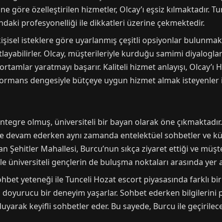
ne göre özelleştirilen hizmetler, Olcay’ı eşsiz kılmaktadır. T
daki profesyonelliği ile dikkatleri üzerine çekmektedir.
şisel isteklere göre uyarlanmış çeşitli opsiyonlar bulunmakta
astlayabilirler. Olcay, müşterileriyle kurduğu samimi diyalog
 ortamlar yaratmayı başarır. Kaliteli hizmet anlayışı, Olcay’
ormans dengesiyle bütçeye uygun hizmet almak isteyenler içi
ntegre olmuş, üniversiteli bir bayan olarak öne çıkmaktadır.
ne devam ederken aynı zamanda entelektüel sohbetler ve kült
lan Şehitler Mahallesi, Burcu’nun sıkça ziyaret ettiği ve müşter
ile üniversiteli gençlerin de buluşma noktaları arasında yer al
ohbet yeteneği ile Tunceli Hozat escort piyasasında farklı bir
 da doyurucu bir deneyim yaşarlar. Sohbet ederken bilgileri
 duyarak keyifli sohbetler eder. Bu sayede, Burcu ile geçirile