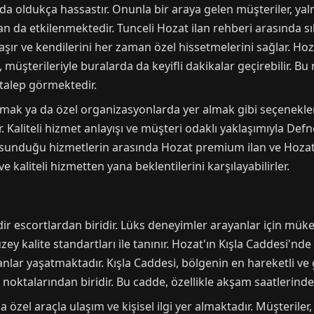
ldukça hassastır. Onunla bir araya gelen müşteriler, yalnızc
 da etkilenmektedir. Tunceli Hozat ilan rehberi arasında sı
aşır ve kendilerini her zaman özel hissetmelerini sağlar. Hoza
 müşterileriyle buralarda da keyifli dakikalar geçirebilir. 
talep görmektedir.
tılmak ya da özel organizasyonlarda yer almak gibi seçenekl
. Kaliteli hizmet anlayışı ve müşteri odaklı yaklaşımıyla De
nin sunduğu hizmetlerin arasında Hozat premium ilan ve Hoza
 kaliteli hizmetten yana beklentilerini karşılayabilirler.
dir escortlardan biridir. Lüks deneyimler arayanlar için mük
ey kalite standartları ile tanınır. Hozat'ın Kışla Caddesi'nde
anlar yaşatmaktadır. Kışla Caddesi, bölgenin en hareketli ve
a noktalarından biridir. Bu cadde, özellikle akşam saatlerinde
özel araçla ulaşım ve kişisel ilgi yer almaktadır. Müşteriler,