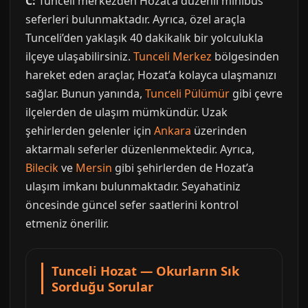
C:
Tunceli merkezden Hozat’a düzenli minibüs
seferleri bulunmaktadır. Ayrıca, özel araçla
Tunceli’den yaklaşık 40 dakikalık bir yolculukla
ilçeye ulaşabilirsiniz.
Tunceli Merkez
bölgesinden
hareket eden araçlar, Hozat’a kolayca ulaşmanızı
sağlar. Bunun yanında,
Tunceli Pülümür
gibi çevre
ilçelerden de ulaşım mümkündür. Uzak
şehirlerden gelenler için
Ankara
üzerinden
aktarmalı seferler düzenlenmektedir. Ayrıca,
Bilecik
ve
Mersin
gibi şehirlerden de Hozat’a
ulaşım imkanı bulunmaktadır. Seyahatiniz
öncesinde güncel sefer saatlerini kontrol
etmeniz önerilir.
Tunceli Hozat — Okurların Sık
Sorduğu Sorular