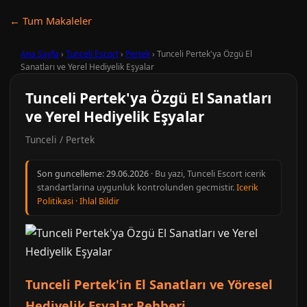
← Tum Makaleler
Ana Sayfa
›
Tunceli Escort
›
Pertek
›
Tunceli Pertek'ya Özgü El
Sanatları ve Yerel Hediyelik Eşyalar
Tunceli Pertek'ya Özgü El Sanatları
ve Yerel Hediyelik Eşyalar
Tunceli / Pertek
Son guncelleme:
29.06.2026
· Bu yazi, Tunceli Escort icerik
standartlarina uygunluk kontrolunden gecmistir.
Icerik
Politikasi
·
Ihlal Bildir
Tunceli Pertek'in El Sanatları ve Yöresel
Hediyelik Eşyalar Rehberi