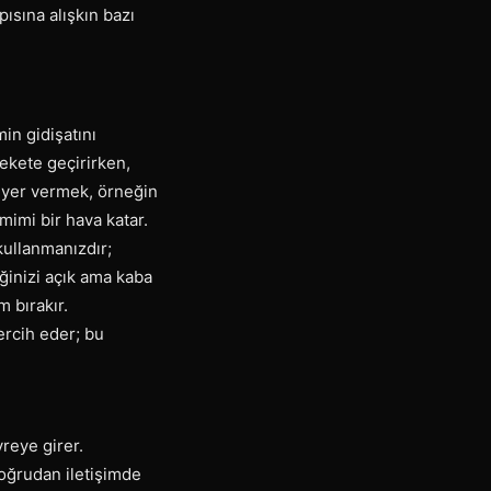
ısına alışkın bazı
in gidişatını
ekete geçirirken,
re yer vermek, örneğin
imi bir hava katar.
kullanmanızdır;
ğinizi açık ama kaba
m bırakır.
ercih eder; bu
reye girer.
doğrudan iletişimde