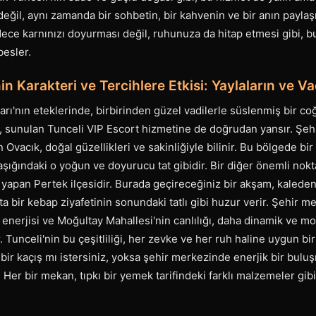
ik değil, aynı zamanda bir sohbetin, bir kahvenin ve bir anın payla
ece karnınızı doyurması değil, ruhunuza da hitap etmesi gibi, 
besler.
in Karakteri ve Tercihlere Etkisi: Yaylaların ve Va
rı'nın eteklerinde, birbirinden güzel vadilerle süslenmiş bir coğ
, sunulan Tunceli VIP Escort hizmetine de doğrudan yansır. Şehr
 Ovacık, doğal güzellikleri ve sakinliğiyle bilinir. Bu bölgede bir
aşığındaki o yoğun ve doyurucu tat gibidir. Bir diğer önemli nokta
i yapan Pertek ilçesidir. Burada geçireceğiniz bir akşam, kalede
eta bir kebap ziyafetinin sonundaki tatlı gibi huzur verir. Şehir
 enerjisi ve Moğultay Mahallesi'nin canlılığı, daha dinamik ve 
r. Tunceli'nin bu çeşitliliği, her zevke ve her ruh haline uygun bi
bir kaçış mı istersiniz, yoksa şehir merkezinde enerjik bir bul
Her bir mekan, tıpkı bir yemek tarifindeki farklı malzemeler gi