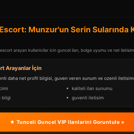
 Escort: Munzur'un Serin Sularında
escort arayan kullanicilar icin guncel ilan, bolge uyumu ve net iletisim
rt Arayanlar İçin
ti daha net profil bilgisi, guven veren sunum ve ozenli iletisimd
cimi
kaliteli ilan sunumu
 bilgi
guvenli iletisim
★ Tunceli Guncel VIP Ilanlarini Goruntule »