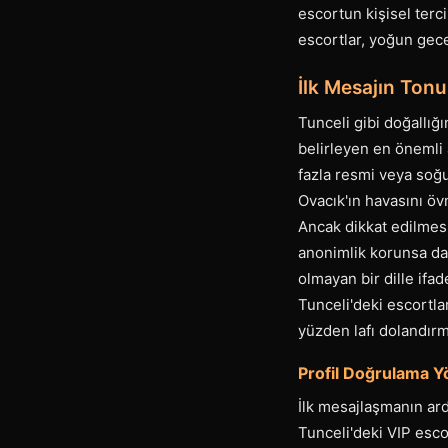
escortun kişisel terc
escortlar, yoğun gece
İlk Mesajın Tonu:
Tunceli gibi doğallığ
belirleyen en önemli 
fazla resmi veya soğuk
Ovacık'ın havasını öv
Ancak dikkat edilmesi
anonimlik korunsa da,
olmayan bir dille ifa
Tunceli'deki escortla
yüzden lafı dolandırm
Profil Doğrulama Y
İlk mesajlaşmanın ar
Tunceli'deki VIP esco