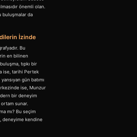
şılmasıdır önemli olan.
bu buluşmalar da
dilerin İzinde
rafyadır. Bu
in en bilinen
 buluşma, tıpkı bir
 ise, tarihi Pertek
n yansıyan gün batımı
 merkezinde ise, Munzur
modern bir deneyim
r ortam sunar.
uşma mı? Bu seçim
bi, deneyime kendine