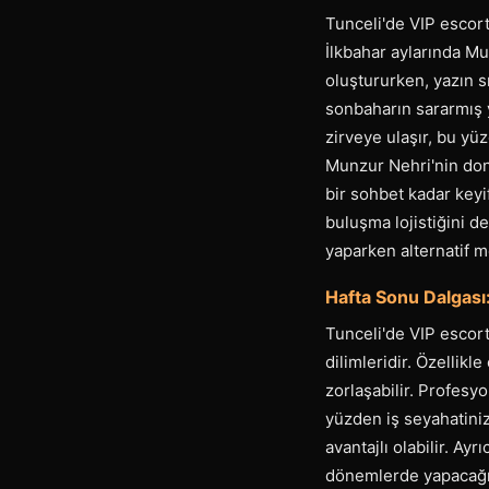
Tunceli'de VIP escort
İlkbahar aylarında Mu
oluştururken, yazın s
sonbaharın sararmış 
zirveye ulaşır, bu y
Munzur Nehri'nin don
bir sohbet kadar keyi
buluşma lojistiğini d
yaparken alternatif m
Hafta Sonu Dalgası:
Tunceli'de VIP escort
dilimleridir. Özellik
zorlaşabilir. Profesyo
yüzden iş seyahatini
avantajlı olabilir. Ayr
dönemlerde yapacağın