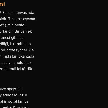
esi
VIP Escort dünyasında
ir. Tıpkı bir aşçının
etişimin netliği,
urlarıdır. Bir yemek
etmesi gibi, bu
iği, bir tarifin en
 bir profesyonellikle
. Tıpkı bir lokantada
runsuz ve unutulmaz
 en önemli faktördür.
ize apayrı bir
 aylarında Munzur
sakin sokakları ve
Birçok VIP escort,