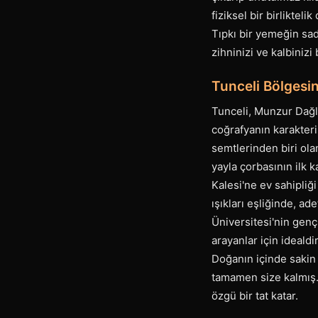
fiziksel bir birliktel
Tıpkı bir yemeğin sad
zihninizi ve kalbinizi 
Tunceli Bölgesin
Tunceli, Munzur Dağla
coğrafyanın karakteri
semtlerinden biri olan
yayla çorbasının ilk k
Kalesi'ne ev sahipliğ
ışıkları eşliğinde, ad
Üniversitesi'nin genç
arayanlar için idealdi
Doğanın içinde sakin 
tamamen size kalmış. 
özgü bir tat katar.