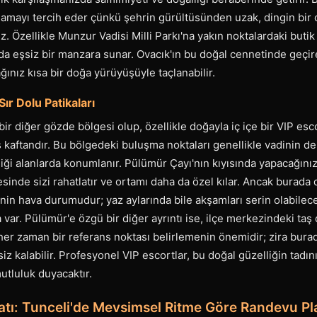
amayı tercih eder çünkü şehrin gürültüsünden uzak, dingin bir 
z. Özellikle Munzur Vadisi Milli Parkı'na yakın noktalardaki butik ot
a eşsiz bir manzara sunar. Ovacık'ın bu doğal cennetinde geçi
ınız kısa bir doğa yürüyüşüyle taçlanabilir.
ır Dolu Patikaları
bir diğer gözde bölgesi olup, özellikle doğayla iç içe bir VIP es
ş kaftandır. Bu bölgedeki buluşma noktaları genellikle vadinin der
iği alanlarda konumlanır. Pülümür Çayı'nın kıyısında yapacağını
sinde sizi rahatlatır ve ortamı daha da özel kılar. Ancak burada 
in hava durumudur; yaz aylarında bile akşamları serin olabileceğ
 var. Pülümür'e özgü bir diğer ayrıntı ise, ilçe merkezindeki taş
her zaman bir referans noktası belirlemenin önemidir; zira bur
iz kalabilir. Profesyonel VIP escortlar, bu doğal güzelliğin tadın
utluluk duyacaktır.
ı: Tunceli'de Mevsimsel Ritme Göre Randevu Pl