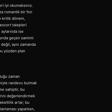
i iyi okumalısınız.
za romantik bir fon
n kritik dönem,
scort talepleri
aylarında ise
ağında geçen samimi
i değil, aynı zamanda
 bu yüzden plan
olduğu zaman
deniyle randevu bulmak
me sahiptir, bu
erini değerlendirmek
eketlilik artar; bu
planlaması yaparken,