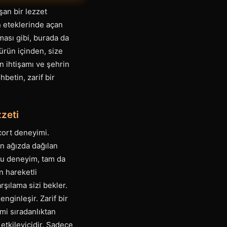
şan bir lezzet
n eteklerinde açan
tması gibi, burada da
türün içinden, size
n ihtişamı ve şehrin
betin, zarif bir
zeti
scort deneyimi.
ın ağızda dağılan
e bu deneyim, tam da
n hareketli
rşılama sizi bekler.
nginleşir. Zarif bir
mi sıradanlıktan
etkileyicidir. Sadece