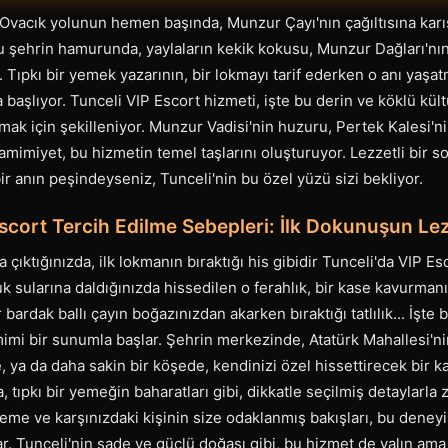
 Ovacık yolunun hemen başında, Munzur Çayı'nın çağıltısına karı
Bu şehrin hamurunda, yaylaların kekik kokusu, Munzur Dağları'nı
r. Tıpkı bir yemek yazarının, bir lokmayı tarif ederken o anı yaşa
 başlıyor. Tunceli VIP Escort hizmeti, işte bu derin ve köklü kül
ak için şekilleniyor. Munzur Vadisi'nin huzuru, Pertek Kalesi'ni
mimiyet, bu hizmetin temel taşlarını oluşturuyor. Lezzetli bir soh
ir anın peşindeyseniz, Tunceli'nin bu özel yüzü sizi bekliyor.
scort Tercih Edilme Sebepleri: İlk Dokunuşun Lez
 çıktığınızda, ilk lokmanın bıraktığı his gibidir Tunceli'da VIP E
 sularına daldığınızda hissedilen o ferahlık, bir kase kavurman
 bardak ballı çayın boğazınızdan akarken bıraktığı tatlılık... İşt
imi bir sunumla başlar. Şehrin merkezinde, Atatürk Mahallesi'ni
, ya da daha sakin bir köşede, kendinizi özel hissettirecek bir ka
tıpkı bir yemeğin baharatları gibi, dikkatle seçilmiş detaylarla ze
seme ve karşınızdaki kişinin size odaklanmış bakışları, bu deneyi
ar. Tunceli'nin sade ve güçlü doğası gibi, bu hizmet de yalın ama 