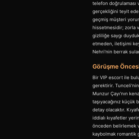
telefon doğrulaması ve
gerçekliğini teyit ede
geçmiş müşteri yorumu
hissetmesidir; zorla 
gizliliğe saygı duyduk
etmeden, iletişimi ke
Nehri'nin berrak sular
Görüşme Öncesi 
Bir VIP escort ile bu
gerektirir. Tunceli'n
Munzur Çayı'nın kenar
taşıyacağınız küçük 
detay olacaktır. Kıyaf
iddialı kıyafetler yer
önceden belirlemek ve
kaybolmak romantik g