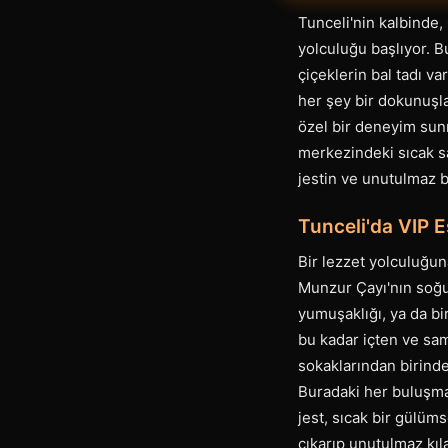
Tunceli'nin kalbinde,
yolculuğu başlıyor. 
çiçeklerin bal tadı va
her şey bir dokunuşla
özel bir deneyim sunm
merkezindeki sıcak sa
jestin ve unutulmaz b
Tunceli'da VIP E
Bir lezzet yolculuğuna
Munzur Çayı'nın soğuk
yumuşaklığı, ya da bir
bu kadar içten ve sam
sokaklarından birinde
Buradaki her buluşma, 
jest, sıcak bir gülüm
çıkarıp unutulmaz kıl