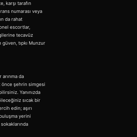
e, karşı tarafın
eferans numarası veya
ın da rahat
onel escortlar,
lgilerine tecavüz
e güven, tıpkı Munzur
ir arınma da
t önce şehrin simgesi
ilirsiniz. Yanınızda
leceğiniz sıcak bir
rcih edin; aşırı
, buluşma yerini
r sokaklarında