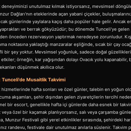
 deneyiminizi unutulmaz kılmak istiyorsanız, mevsimsel döngüler
nzur Dağları'nın eteklerinde açan yabani çiçekler, buluşmalarını
ıcak günlerinde yaylalara kaçış daha popüler hale gelir. Ancak e
yaprakları ve berrak gökyüzüdür; bu dönemde Tunceli'ye gelen e
üzden önceden rezervasyon yaptırmak neredeyse zorunludur. Kış 
ma noktasına yaklaştığı manzaralar eşliğinde, sıcak bir çay oc
fli bir şey yoktur. Mevsimsel yoğunluk, sadece doğal güzellikler
e etkiler; örneğin, kar yağışından dolayı Ovacık yolu kapanabilir,
ekanları düşünmek akıllıca olur.
 Tunceli'de Musaitlik Takvimi
 hizmetlerinde hafta sonları ve özel günler, talebin en yoğun 
le cuma akşamları, şehir dışından gelen ziyaretçilerin tercihi ne
nel bir escort, genellikle hafta içi günlerde daha esnek bir takvi
z veya özel bir kaçamak planlıyorsanız, salı veya çarşamba günl
ıca, Munzur Festivali gibi yerel etkinlikler sırasında, şehirdeki har
ız randevu, festivale dair unutulmaz anılarla süslenir. Takvim 