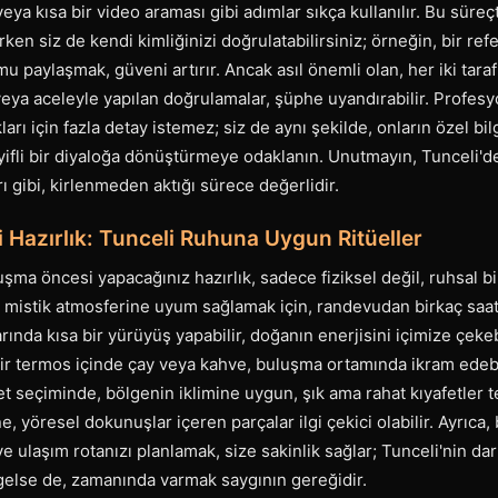
ya kısa bir video araması gibi adımlar sıkça kullanılır. Bu süreçt
rken siz de kendi kimliğinizi doğrulatabilirsiniz; örneğin, bir r
 paylaşmak, güveni artırır. Ancak asıl önemli olan, her iki taraf
veya aceleyle yapılan doğrulamalar, şüphe uyandırabilir. Profesy
ları için fazla detay istemez; siz de aynı şekilde, onların özel bi
yifli bir diyaloğa dönüştürmeye odaklanın. Unutmayın, Tunceli'd
ı gibi, kirlenmeden aktığı sürece değerlidir.
Hazırlık: Tunceli Ruhuna Uygun Ritüeller
luşma öncesi yapacağınız hazırlık, sadece fiziksel değil, ruhsal b
in mistik atmosferine uyum sağlamak için, randevudan birkaç saa
ında kısa bir yürüyüş yapabilir, doğanın enerjisini içimize çekeb
bir termos içinde çay veya kahve, buluşma ortamında ikram edebi
et seçiminde, bölgenin iklimine uygun, şık ama rahat kıyafetler te
ine, yöresel dokunuşlar içeren parçalar ilgi çekici olabilir. Ayrıca
 ulaşım rotanızı planlamak, size sakinlik sağlar; Tunceli'nin da
else de, zamanında varmak saygının gereğidir.