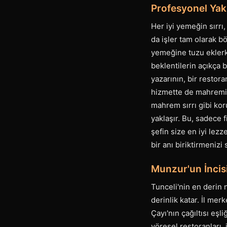
Profesyonel Yak
Her iyi yemeğin sırrı
da işler tam olarak b
yemeğine tuzu eklerken
beklentilerin açıkça 
yazarının, bir restor
hizmette de mahremiye
mahrem sırrı gibi koru
yaklaşır. Bu, sadece f
şefin size en iyi lez
bir anı biriktirmeniz
Munzur'un İncis
Tunceli'nin en derin 
derinlik katar. İl me
Çayı'nın çağıltısı eşl
yöresel restoranları,