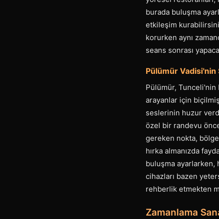
burada buluşma ayarl
etkileşim kurabilirsini
korurken aynı zamand
seans sonrası yapacağ
Pülümür Vadisi'nin S
Pülümür, Tunceli'nin 
arayanlar için biçilmi
seslerinin huzur verd
özel bir randevu önce
gereken nokta, bölgen
hırka almanızda fayda
buluşma ayarlarken, 
cihazları bazen yeters
rehberlik etmekten m
Zamanlama Sanat