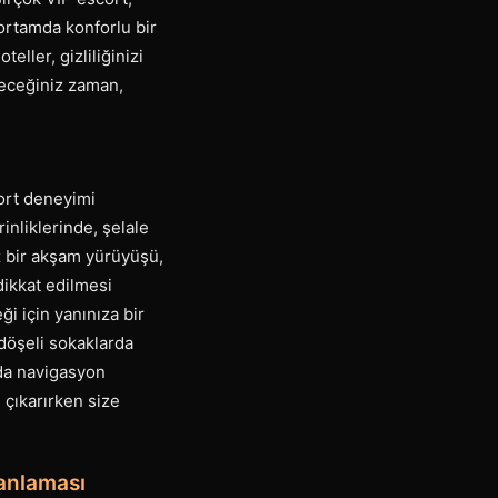
ortamda konforlu bir
eller, gizliliğinizi
receğiniz zaman,
cort deneyimi
inliklerinde, şelale
z bir akşam yürüyüşü,
dikkat edilmesi
i için yanınıza bir
 döşeli sokaklarda
ada navigasyon
ı çıkarırken size
anlaması