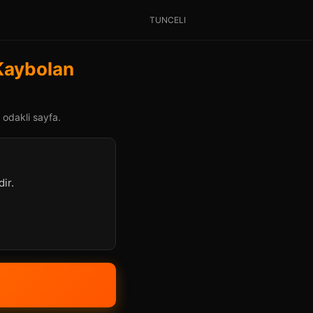
TUNCELI
 Kaybolan
 odakli sayfa.
ir.