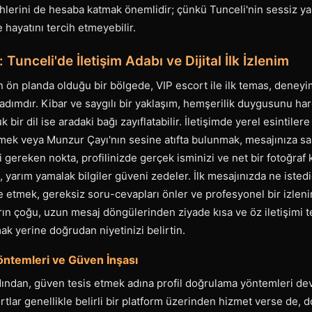
ihlerini de hesaba katmak önemlidir; çünkü Tunceli'nin sessiz yap
 hayatını tercih etmeyebilir.
 Tunceli'de İletişim Adabı ve Dijital İlk İzlenim
ın ön planda olduğu bir bölgede, VIP escort ile ilk temas, deneyim
adımdır. Kibar ve saygılı bir yaklaşım, hemşerilik duygusunu har
 bir dil ise aradaki bağı zayıflatabilir. İletişimde yerel esintile
mek veya Munzur Çayı'nın sesine atıfta bulunmak, mesajınıza sam
 gereken nokta, profilinizde gerçek isminizi ve net bir fotoğraf 
 yarım yamalak bilgiler güveni zedeler. İlk mesajınızda ne istedi
de etmek, gereksiz soru-cevapları önler ve profesyonel bir izleni
rın çoğu, uzun mesaj döngülerinden ziyade kısa ve öz iletişimi t
ak yerine doğrudan niyetinizi belirtin.
öntemleri ve Güven İnşası
dından, güven tesis etmek adına profil doğrulama yöntemleri dev
rtlar genellikle belirli bir platform üzerinden hizmet verse de, 