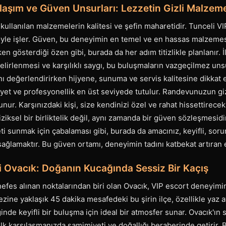
laşım ve Güven Unsurları: Lezzetin Gizli Malzem
, kullanılan malzemelerin kalitesi ve şefin maharetidir. Tunceli 
öyle işler. Güven, bu deneyimin en temel ve en hassas malzemesid
 gösterdiği özen gibi, burada da her adım titizlikle planlanır. İl
belirlenmesi ve karşılıklı saygı, bu buluşmaların vazgeçilmez uns
anı değerlendirirken hijyene, sunuma ve servis kalitesine dikkat 
t ve profesyonellik en üst seviyede tutulur. Randevunuzun gizlil
nur. Karşınızdaki kişi, size kendinizi özel ve rahat hissettirecek
iziksel bir birliktelik değil, aynı zamanda bir güven sözleşmesidir
zeti sunmak için çabalaması gibi, burada da amacınız, keyifli, so
i sağlamaktır. Bu güven ortamı, deneyimin tadını katbekat artıran
i Ovacık: Doğanın Kucağında Sessiz Bir Kaçış
nefes alınan noktalarından biri olan Ovacık, VIP escort deneyimin
rkezine yaklaşık 45 dakika mesafedeki bu şirin ilçe, özellikle yaz
iğinde keyifli bir buluşma için ideal bir atmosfer sunar. Ovacık'ın 
 ilk karşılaşmanızda samimiyeti ve doğallığı beraberinde getirir. 